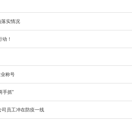
施落实情况
行动！
企业称号
两手抓”
询公司员工冲在防疫一线