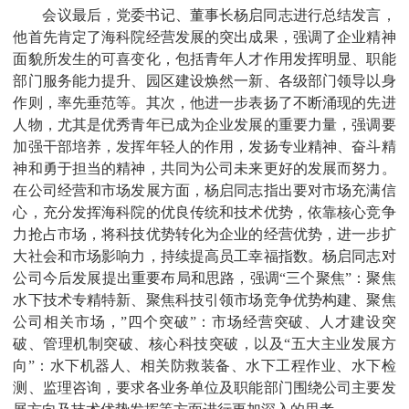
会议最后，党委书记、董事长杨启同志进行总结发言，
他首先肯定了海科院经营发展的突出成果，强调了企业精神
面貌所发生的可喜变化，包括青年人才作用发挥明显、职能
部门服务能力提升、园区建设焕然一新、各级部门领导以身
作则，率先垂范等。其次，他进一步表扬了不断涌现的先进
人物，尤其是优秀青年已成为企业发展的重要力量，强调要
加强干部培养，发挥年轻人的作用，发扬专业精神、奋斗精
神和勇于担当的精神，共同为公司未来更好的发展而努力。
在公司经营和市场发展方面，杨启同志指出要对市场充满信
心，充分发挥海科院的优良传统和技术优势，依靠核心竞争
力抢占市场，将科技优势转化为企业的经营优势，进一步扩
大社会和市场影响力，持续提高员工幸福指数。杨启同志对
公司今后发展提出重要布局和思路，强调“三个聚焦”：聚焦
水下技术专精特新、聚焦科技引领市场竞争优势构建、聚焦
公司相关市场，”四个突破”：市场经营突破、人才建设突
破、管理机制突破、核心科技突破，以及“五大主业发展方
向”：水下机器人、相关防救装备、水下工程作业、水下检
测、监理咨询，要求各业务单位及职能部门围绕公司主要发