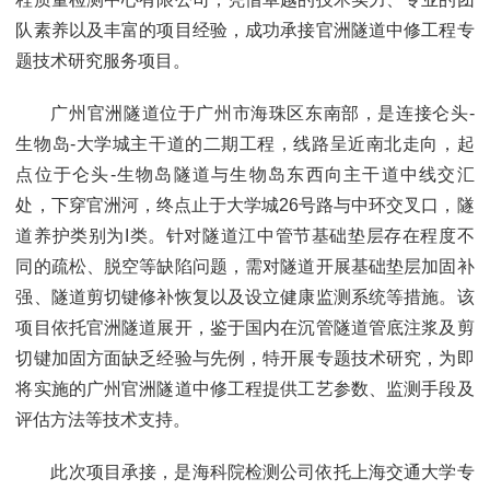
队素养以及丰富的项目经验，成功承接官洲隧道中修工程专
题技术研究服务项目。
广州官洲隧道位于广州市海珠区东南部，是连接仑头-
生物岛-大学城主干道的二期工程，线路呈近南北走向，起
点位于仑头-生物岛隧道与生物岛东西向主干道中线交汇
处，下穿官洲河，终点止于大学城26号路与中环交叉口，隧
道养护类别为I类。针对隧道江中管节基础垫层存在程度不
同的疏松、脱空等缺陷问题，需对隧道开展基础垫层加固补
强、隧道剪切键修补恢复以及设立健康监测系统等措施。该
项目依托官洲隧道展开，鉴于国内在沉管隧道管底注浆及剪
切键加固方面缺乏经验与先例，特开展专题技术研究，为即
将实施的广州官洲隧道中修工程提供工艺参数、监测手段及
评估方法等技术支持。
此次项目承接，是海科院检测公司依托上海交通大学专